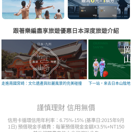
跟著樂編盡享旅遊優惠日本深度旅遊介紹
走進南國宮崎：文化遺產與壯麗風景的完美碰撞
下一站，來去日本山陰地
謹慎理財 信用無價
信用卡循環信用年利率：6.75%-15% (基準日:2015年9月
1日) 預借現金手續費：每筆預借現金金額X3.5%+NT150