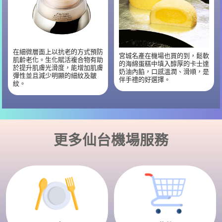
在細微層面上以抗老的方式預防
宮城名產在機場也買的到，鬆軟
肌齡老化。生化賦活複合物有助
的海綿蛋糕中填入醇厚的卡士達
於提升肌膚光滑度，能增加肌膚
奶油內餡，口感溫潤、滑順，是
彈性並且減少明顯的細紋及皺
伴手禮的好選擇。
紋。
更多仙台機場服務