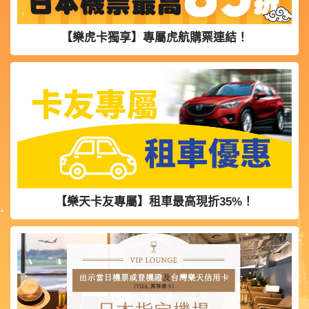
【樂虎卡獨享】專屬虎航購票連結！
【樂天卡友專屬】租車最高現折35%！