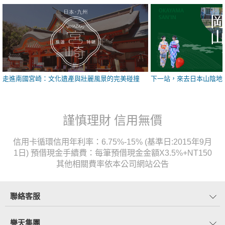
走進南國宮崎：文化遺產與壯麗風景的完美碰撞
下一站，來去日本山陰地
謹慎理財 信用無價
信用卡循環信用年利率：6.75%-15% (基準日:2015年9月
1日) 預借現金手續費：每筆預借現金金額X3.5%+NT150
其他相關費率依本公司網站公告
聯絡客服
樂天集團