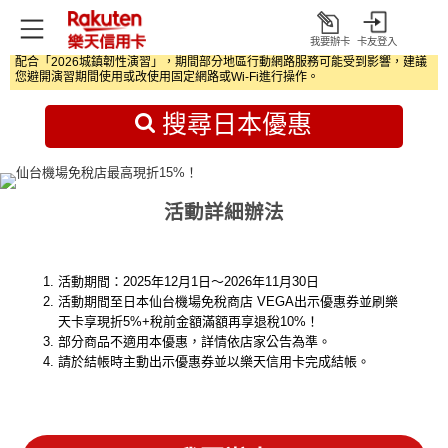
我要辦卡
卡友登入
打
配合「2026城鎮韌性演習」，期間部分地區行動網路服務可能受到影響，建議
開
首頁
日本旅遊優惠
您避開演習期間使用或改使用固定網路或Wi‑Fi進行操作。
搜尋日本優惠
活動詳細辦法
活動期間：2025年12月1日～2026年11月30日
活動期間至日本仙台機場免稅商店 VEGA出示優惠券並刷樂
天卡享現折5%+稅前金額滿額再享退稅10%！
部分商品不適用本優惠，詳情依店家公告為準。
請於結帳時主動出示優惠券並以樂天信用卡完成結帳。