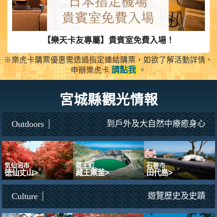
券)
【樂天卡友專屬】貴賓室免費入場！
※樂虎卡購票優惠需透過指定連結購票，如欲了解活動詳情、
請點我
申辦樂虎卡
。
宮城縣觀光情報
Outdoors
到戶外及大自然中療癒身心
気仙沼市
蔵王町
石巻市
徳仙丈山>
藏王禦釜>
田代島>
Culture
遊覽歷史及史蹟