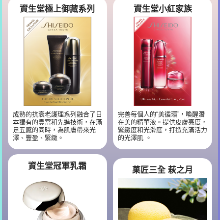
資生堂極上御藏系列
資生堂小紅家族
成熟的抗衰老護理系列融合了日
完善每個人的“美循環”，喚醒潛
本獨有的豐富和先進技術，在滿
在美的精華液。提供皮膚亮度，
足五感的同時，為肌膚帶來光
緊緻度和光滑度，打造充滿活力
澤、豐盈、緊緻。
的光澤肌 。
資生堂冠軍乳霜
菓匠三全 萩之月