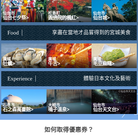
仙台市
松島町
仙台市
仙台七夕祭>
圓通院的楓紅>
仙台城>
Food
享盡在當地才品嘗得到的宮城美食
廣域
廣域
廣域
牡蠣>
牛舌>
毛豆麻糬>
Experience
體驗日本文化及藝術
Ⓒ仙台市天文台
石巻市
大崎市
仙台市
石之森萬畫館>
鳴子溫泉>
仙台天文台>
如何取得優惠券？