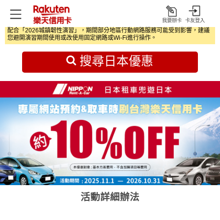
我要辦卡
卡友登入
打
配合「2026城鎮韌性演習」，期間部分地區行動網路服務可能受到影響，建議
開
首頁
日本旅遊優惠
您避開演習期間使用或改使用固定網路或Wi‑Fi進行操作。
搜尋日本優惠
活動詳細辦法