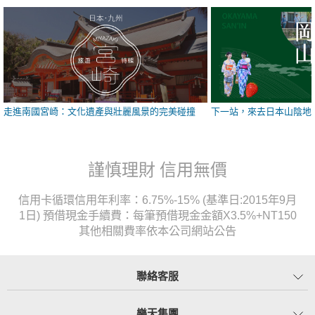
走進南國宮崎：文化遺產與壯麗風景的完美碰撞
下一站，來去日本山陰地
謹慎理財 信用無價
信用卡循環信用年利率：6.75%-15% (基準日:2015年9月
1日) 預借現金手續費：每筆預借現金金額X3.5%+NT150
其他相關費率依本公司網站公告
聯絡客服
樂天集團