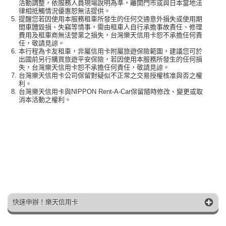
活動調整，依服務人員現場說明為準，離開門市或與日本當地法
律相抵觸情況優惠恕無法提供。
提醒您若因使用本服務租車所發生的任何交通意外損失或使用期
間車體毀損、失竊等情事，需由租車人自行承擔事故責任、修理
費用及租車商無法營業之損失，台灣樂天信用卡恕不承擔任何責
任，敬請見諒。
本行程為卡友租車，非屬信用卡附屬旅遊保險範圍，建議您可於
出國前另行購買旅遊平安保險，若因使用本服務所發生的任何損
失，台灣樂天信用卡恕不承擔任何責任，敬請見諒。
台灣樂天信用卡公司保留對疑似不正常之交易授權核准與否之權
利。
台灣樂天信用卡與NIPPON Rent-A-Car保留隨時修改、變更或取
消本活動之權利。
快速申辦！樂天信用卡