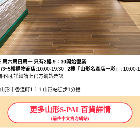
 ※ 周六周日周一 只有2樓 9：30開始營業
」/3~5樓購物商店:
10:00-19:30
2樓「山形名產店ー彩」:
10:00-
,詳細請上官方網站確認
形県山形市香澄町1-1-1 山形站徒步1分鐘
更多山形S-PAL百貨詳情
(前往中文官方網站)