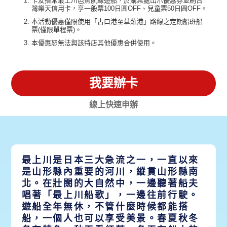
卡友搭乘最上川芭蕉航線遊船，於購票處出示優惠券並刷台
灣樂天信用卡，享一般票100日圓OFF、兒童票50日圓OFF。
本活動優惠僅限使用「古口港至草薙港」路線之定期船班船
票(僅限單程票)。
本優惠恕無法與該特店其他優惠合併使用。
我要辦卡
線上快速申辦
最上川是日本三大急流之一，一直以來
是山形縣內重要的河川，縱貫山形縣南
北。在壯闊的大自然中，一邊聽著船夫
唱著「最上川船歌」，一邊往前行駛。
遊船全年無休，不管什麼時候都能搭
船，一個人也可以享受美景。春夏秋冬