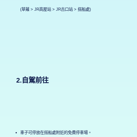
(草薙 > JR高屋站 > JR古口站 > 搭船處)
2.自駕前往
車子可停放在搭船處附近的免費停車場。