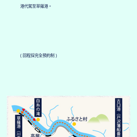
港代駕至草薙港。
( 回程採完全預約制 )