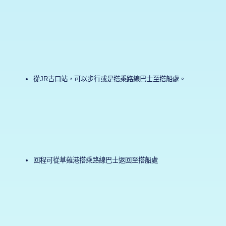
從JR古口站，可以步行或是搭乘路線巴士至搭船處。
回程可從草薙港搭乘路線巴士返回至搭船處