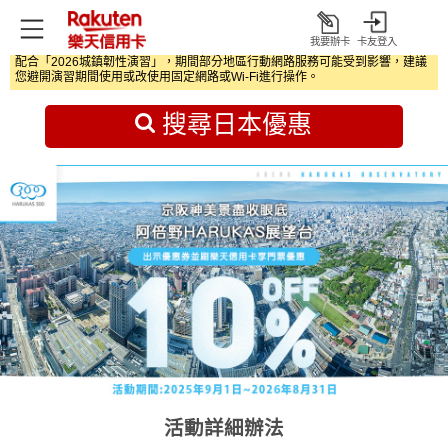
我要辦卡
卡友登入
打
配合「2026城鎮韌性演習」，期間部分地區行動網路服務可能受到影響，建議
開
首頁
日本旅遊優惠
您避開演習期間使用或改使用固定網路或Wi‑Fi進行操作。
搜尋日本優惠
活動詳細辦法