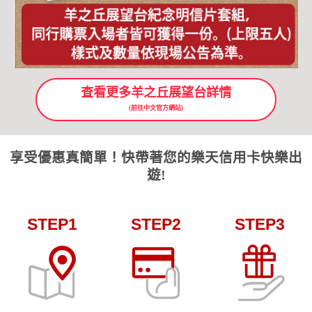
)
查看更多羊之丘展望台詳情
(前往中文官方網站)
享受優惠真簡單！快帶著您的樂天信用卡快樂出
遊!
STEP1
STEP2
STEP3