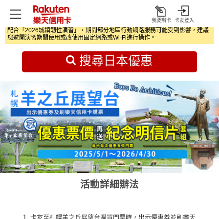
我要辦卡
卡友登入
打
配合「2026城鎮韌性演習」，期間部分地區行動網路服務可能受到影響，建議
開
首頁
日本旅遊優惠
您避開演習期間使用或改使用固定網路或Wi‑Fi進行操作。
搜尋日本優惠
活動詳細辦法
卡友至札幌羊之丘展望台購買門票時，出示優惠券並刷樂天