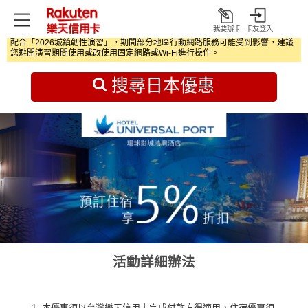
我要辦卡
卡友登入
打
配合「2026城鎮韌性演習」，期間部分地區行動網路服務可能受到影響，建議
開
首頁
日本旅遊優惠
您避開演習期間使用或改使用固定網路或Wi‑Fi進行操作。
搜尋日本優惠
活動詳細辦法
本優惠須以台灣樂天信用卡完成付款方得適用，住宿優惠須