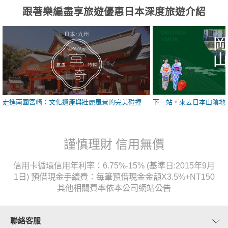
跟著樂編盡享旅遊優惠日本深度旅遊介紹
走進南國宮崎：文化遺產與壯麗風景的完美碰撞
下一站，來去日本山陰地
謹慎理財 信用無價
信用卡循環信用年利率：6.75%-15% (基準日:2015年9月
1日) 預借現金手續費：每筆預借現金金額X3.5%+NT150
其他相關費率依本公司網站公告
聯絡客服