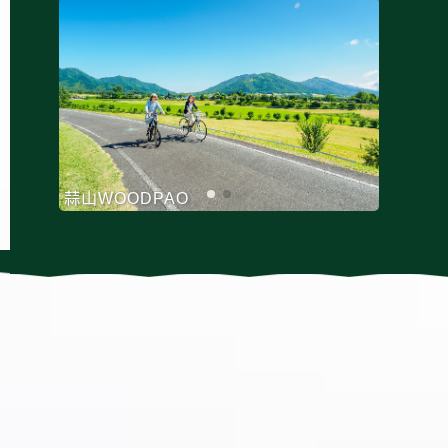
- New Japan Destination -
下一趟日本之旅就到
可熟悉日本起源的山陰地區
可接觸到藝術・自然・文化的旅程
蒜山香草花園