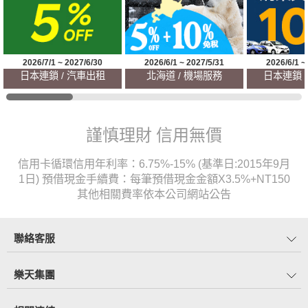
2026/7/1 ~ 2027/6/30
2026/6/1 ~ 2027/5/31
2026/6/1 ~
日本連鎖 / 汽車出租
北海道 / 機場服務
日本連鎖 
謹慎理財 信用無價
信用卡循環信用年利率：6.75%-15% (基準日:2015年9月
1日) 預借現金手續費：每筆預借現金金額X3.5%+NT150
其他相關費率依本公司網站公告
聯絡客服
樂天集團