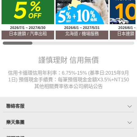
2026/7/1 ~ 2027/6/30
2026/6/1 ~ 2027/5/31
2026/6/1 ~
日本連鎖 / 汽車出租
北海道 / 機場服務
日本連鎖 
謹慎理財 信用無價
信用卡循環信用年利率：6.75%-15% (基準日:2015年9月
1日) 預借現金手續費：每筆預借現金金額X3.5%+NT150
其他相關費率依本公司網站公告
聯絡客服
樂天集團