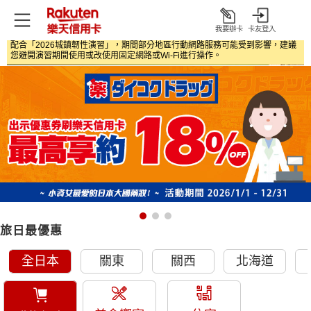
我要辦卡
卡友登入
打
配合「2026城鎮韌性演習」，期間部分地區行動網路服務可能受到影響，建議
開
首頁
日本旅遊優惠
您避開演習期間使用或改使用固定網路或Wi‑Fi進行操作。
旅日最優惠
全日本
關東
關西
北海道