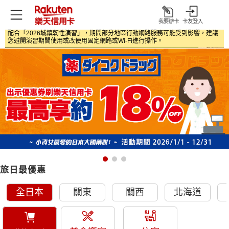
我要辦卡
卡友登入
打
配合「2026城鎮韌性演習」，期間部分地區行動網路服務可能受到影響，建議
開
首頁
日本旅遊優惠
您避開演習期間使用或改使用固定網路或Wi‑Fi進行操作。
旅日最優惠
全日本
關東
關西
北海道