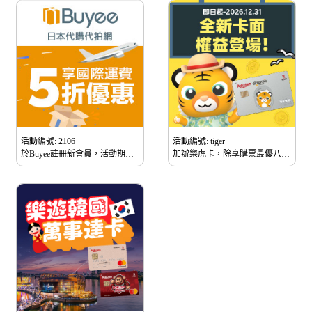
活動編號: 2106
活動編號: tiger
於Buyee註冊新會員，活動期間
加辦樂虎卡，除享購票最優八折
內使用Buyee代購服務並刷樂天
起，還享國內指定消費最高3%
信用卡，即可獲得國際運費優惠
回饋、日韓實體消費2%無上限
券1張，並可於當次商品寄送使
回饋。
用。