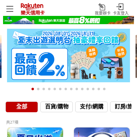
我要辦卡
卡友登入
打
開
全部
百貨/購物
支付/網購
訂房/旅
共27項