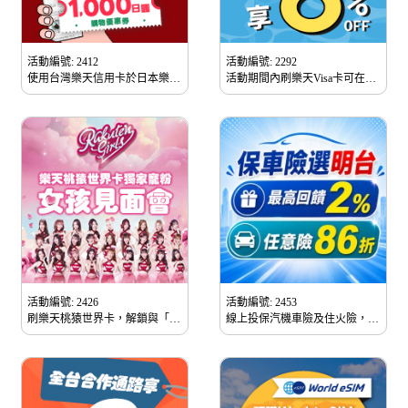
活動編號: 2412
活動編號: 2292
使用台灣樂天信用卡於日本樂天
活動期間內刷樂天Visa卡可在
市場消費滿額可享1,000日圓優
Trip.com x Visa 專屬網頁最高享
惠券，使用RGX轉運服務再享
訂房8%、機票3%折扣。
2%回饋無上限！
活動編號: 2426
活動編號: 2453
刷樂天桃猿世界卡，解鎖與「樂
線上投保汽機車險及住火險，投
天女孩」的專屬見面會
保時輸入專案代碼可享多重優
惠！