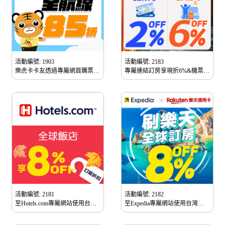
)
活動編號: 1903
活動編號: 2183
樂虎卡卡友透過專屬網頁購票享
專屬連結訂房享現折6%&機票不
機票最高享85折優惠。
限金額現折2%優惠
活動編號: 2181
活動編號: 2182
至Hotels.com專屬網站使用台灣
至Expedia專屬網站使用台灣樂
樂天信用卡預約飯店訂房享
天信用卡預約飯店訂房享
8％OFF。
8％OFF。