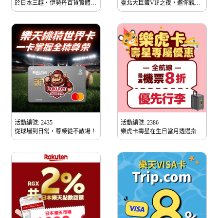
於日本三越・伊勢丹百貨實體店
臺北大巨蛋VIP之夜，邀你親臨
面刷JCB卡，最高享6萬日圓現
現場感受頂級震撼！
金回饋
活動編號: 2435
活動編號: 2386
從球場到日常，尊榮從不散場！
樂虎卡壽星在生日當月透過指定
連結購票享台灣虎航機票最高8
折加贈優先行李服務