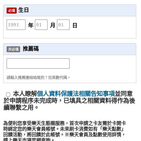
生日
必填
年
月
日
推薦碼
非必填
請輸入推薦連結結尾的 7 位英數代碼。
本人瞭解
個人資料保護法相關告知事項
並同意
於申請程序未完成時，已填具之相關資料得作為後
續聯繫之用。
為便利您享受樂天生態圈服務，首次申請之卡友需於卡開卡
時綁定您的樂天會員帳號。未來刷卡消費如有「樂天點數」
回饋活動，將回饋於此帳號。※樂天會員及點數使用詳情，
請上樂天市場官網查詢。