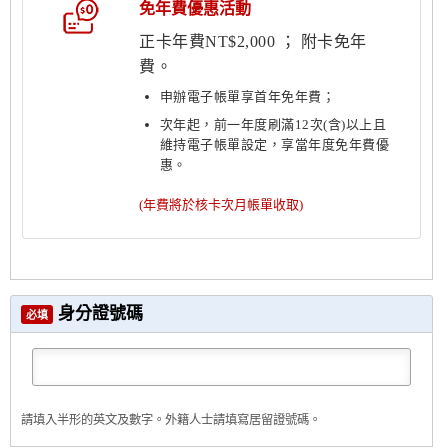
免年費優惠活動
正卡年費NT$2,000 ； 附卡免年
費。
申辦電子帳單享首年免年費；
次年起，前一年度刷滿12次(含)以上且
維持電子帳單設定，享當年度免年費優
惠。
(年費將於核卡次月帳單收取)
身分證號碼
必填
請填入半形的英文及數字。外籍人士請填寫居留證號碼。